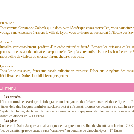
En route !
Tout comme Christophe Colomb qui a découvert l'Amérique et ses merveilles, vous souhaitez d
voyage sans encombre à travers la ville de Lyon, vous arriverez au restaurant à l'Escale des Sav
À bord !
Installés confortablement, profitez d'un cadre raffiné et feutré. Bravant les cuissons et les 
propose une escapade culinaire exceptionnelle. Des plats inventifs tels que les brochettes d
mousseline de vitelotte au chorizo, feront chavirer vos sens.
Ça swing !
Tous les jeudis soirs, faites une escale culinaire en musique. Dînez sur le rythme des mus
l'établissement. Soirée inoubliable en perspective!
Au menu
Les entrées
L'incontournable" escalope de foie gras chaud en panure de céréales, marmelade de figues - 17
étales de Saint-Jacques marinées au citron vert et à l'avocat, mousse de betterave au cumin en 
Royale de chèvre, dentelles de pain aux noisettes accompagnées de chutney aux poivrons et
asabi et jambon cru - 13 Euros
Les plats
rochette de Saint-Jacques au balsamique de mangue, mousseline de vitelotte au chorizo - 20 E
ilet de canette, grué de cacao sauce "casanova" au beaume de chocolat épicé - 17 Euros