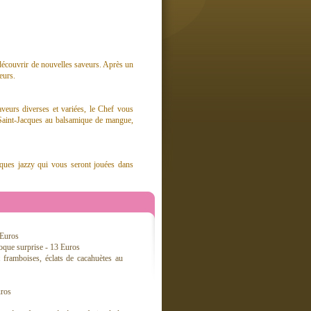
écouvrir de nouvelles saveurs. Après un
eurs.
saveurs diverses et variées, le Chef vous
e Saint-Jacques au balsamique de mangue,
iques jazzy qui vous seront jouées dans
 Euros
coque surprise - 13 Euros
 framboises, éclats de cacahuètes au
uros