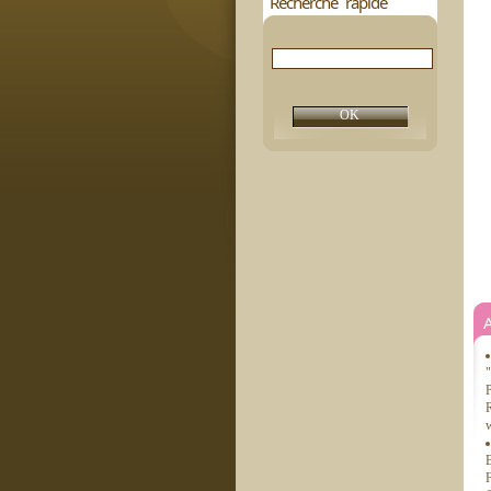
Recherche rapide
"
P
w
B
F