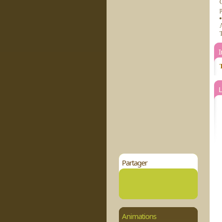
C
p
A
T
T
L
Partager
Animations