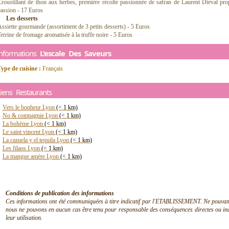
roustillant de thon aux herbes, première récolte passionnée de safran de Laurent Diéval pro
assion - 17 Euros
Les desserts
ssiette gourmande (assortiment de 3 petits desserts) - 5 Euros
errine de fromage aromatisée à la truffe noire - 5 Euros
Informations
L'escale Des Saveurs
ype de cuisine :
Français
iens Restaurants
Vers le bonheur Lyon
(< 1 km)
No & compagnie Lyon
(< 1 km)
La bohème Lyon
(< 1 km)
Le saint vincent Lyon
(< 1 km)
La cazuela y el tequila Lyon
(< 1 km)
Les filaos Lyon
(< 1 km)
La mangue amère Lyon
(< 1 km)
Conditions de publication des informations
Ces informations ont été communiquées à titre indicatif par l'ETABLISSEMENT. Ne pouvant en
nous ne pouvons en aucun cas être tenu pour responsable des conséquences directes ou indir
leur utilisation.