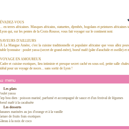
ÉVADEZ-VOUS
... en terres africaines. Masques africains, statuettes, djembés, bogolans et peintures africaines t
Lyon qui, sur les pentes de la Croix-Rousse, vous fait voyager sur le continent noir.
SAVEURS D'AILLEURS
À La Mangue Amère, c'est la cuisine traditionnelle et populaire africaine que vous allez pou
table lyonnaise : poulet yassa (secret de grand-mère), boeuf mafé (pâte d'arachide et oseille) et 
VOYAGE EN AMOUREUX
Cadre et cuisine exotiques, lieu intimiste et presque secret caché en sous-sol, petite salle chaleur
idéal pour un voyage de noces... sans sortir de Lyon !
Au menu
Les plats
oulet yassa
iep bou dien : poisson mariné, parfumé et accompagné de sauce et d'un festival de légumes
oeuf mafé à la cacahuète
Les desserts
ananes marinées au jus d'orange et à la vanille
artare de fruits frais exotiques
âteau à la noix de coco