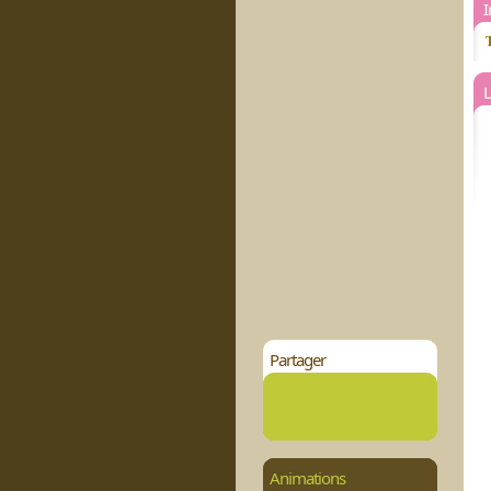
T
L
Partager
Animations