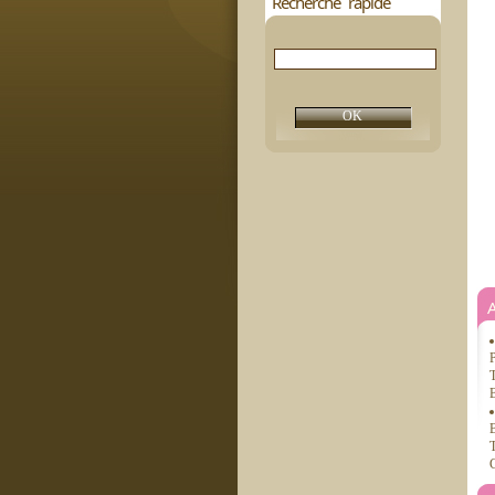
Recherche rapide
P
T
B
B
T
G