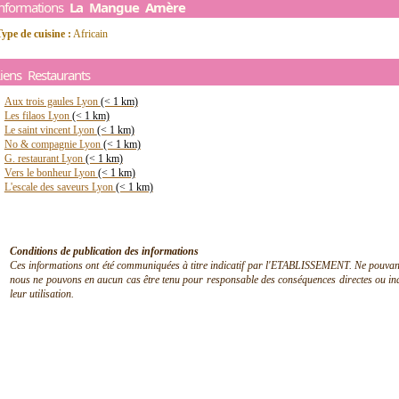
Informations
La Mangue Amère
ype de cuisine :
Africain
iens Restaurants
Aux trois gaules Lyon
(< 1 km)
Les filaos Lyon
(< 1 km)
Le saint vincent Lyon
(< 1 km)
No & compagnie Lyon
(< 1 km)
G. restaurant Lyon
(< 1 km)
Vers le bonheur Lyon
(< 1 km)
L'escale des saveurs Lyon
(< 1 km)
Conditions de publication des informations
Ces informations ont été communiquées à titre indicatif par l'ETABLISSEMENT. Ne pouvant en
nous ne pouvons en aucun cas être tenu pour responsable des conséquences directes ou indir
leur utilisation.