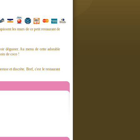
apissent les murs de ce petit restaurant de
voir déguster. Au menu de cette adorable
noix de coco !
euse et discrète. Bref, c'est le restaurant