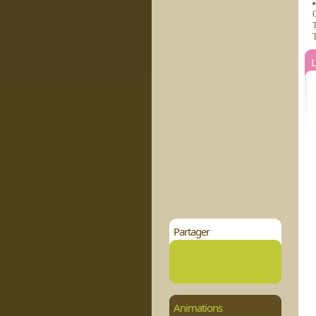
C
T
T
L
Partager
Animations