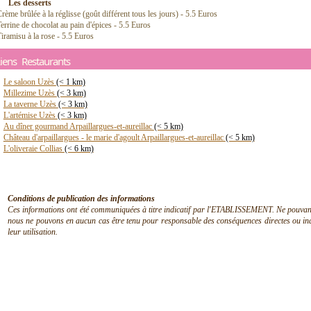
Les desserts
rème brûlée à la réglisse (goût différent tous les jours) - 5.5 Euros
errine de chocolat au pain d'épices - 5.5 Euros
iramisu à la rose - 5.5 Euros
iens Restaurants
Le saloon Uzès
(< 1 km)
Millezime Uzès
(< 3 km)
La taverne Uzès
(< 3 km)
L'artémise Uzès
(< 3 km)
Au dîner gourmand Arpaillargues-et-aureillac
(< 5 km)
Château d'arpaillargues - le marie d'agoult Arpaillargues-et-aureillac
(< 5 km)
L'oliveraie Collias
(< 6 km)
Conditions de publication des informations
Ces informations ont été communiquées à titre indicatif par l'ETABLISSEMENT. Ne pouvant en
nous ne pouvons en aucun cas être tenu pour responsable des conséquences directes ou indir
leur utilisation.