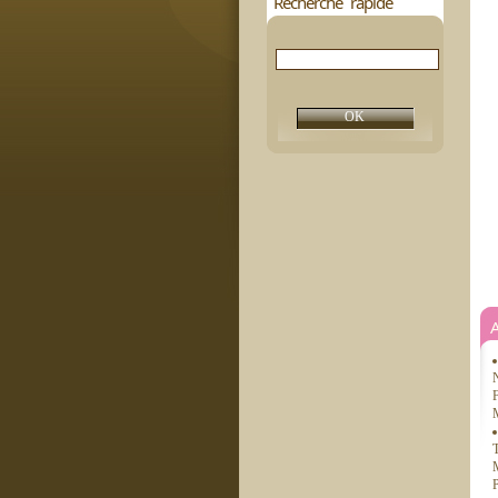
Recherche rapide
N
F
M
T
M