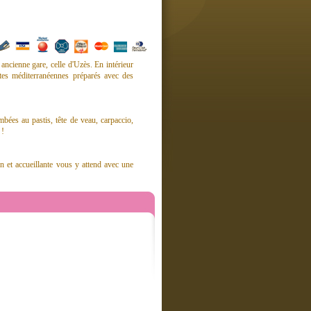
ancienne gare, celle d'Uzès. En intérieur
otes méditerranéennes préparés avec des
bées au pastis, tête de veau, carpaccio,
 !
n et accueillante vous y attend avec une