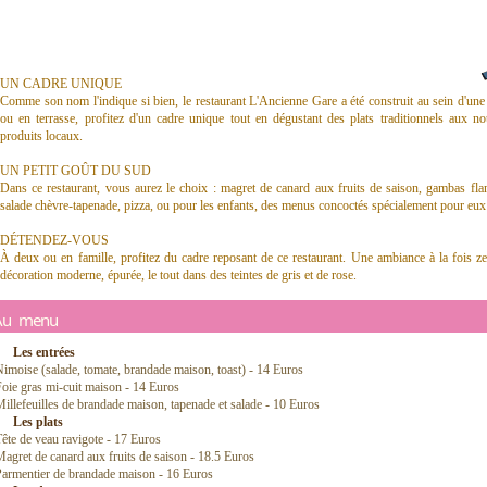
UN CADRE UNIQUE
Comme son nom l'indique si bien, le restaurant L'Ancienne Gare a été construit au sein d'une 
ou en terrasse, profitez d'un cadre unique tout en dégustant des plats traditionnels aux n
produits locaux.
UN PETIT GOÛT DU SUD
Dans ce restaurant, vous aurez le choix : magret de canard aux fruits de saison, gambas flam
salade chèvre-tapenade, pizza, ou pour les enfants, des menus concoctés spécialement pour eux
DÉTENDEZ-VOUS
À deux ou en famille, profitez du cadre reposant de ce restaurant. Une ambiance à la fois ze
décoration moderne, épurée, le tout dans des teintes de gris et de rose.
Au menu
Les entrées
imoise (salade, tomate, brandade maison, toast) - 14 Euros
oie gras mi-cuit maison - 14 Euros
illefeuilles de brandade maison, tapenade et salade - 10 Euros
Les plats
ête de veau ravigote - 17 Euros
agret de canard aux fruits de saison - 18.5 Euros
Parmentier de brandade maison - 16 Euros