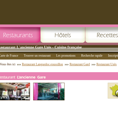
estaurant L'ancienne Gare Uzès - Cuisine française
arte de France
Trouver un restaurant
Les promotions
Recherche rapide
Inscript
Vous êtes ici
Restaurant Languedoc-roussillon
Restaurant Gard
Restaurant Uzès
Restaurant
L'ancienne Gare