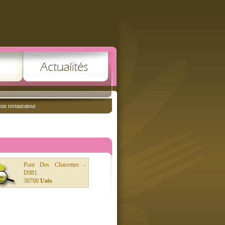
ion restaurateur
Pont Des Charrettes -
D981
30700
Uzès