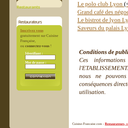
Le polo club Lyon
(
Restaurants
Grand café des négo
Le bistrot de lyon 
Restaurateurs
Saveurs du palais L
Inscrivez vous
gratuitement sur Cuisine
Française,
ou
connectez-vous
!
Conditions de publ
Identifiant :
Ces information
Mot de passe :
l'ETABLISSEMENT. Ne
nous ne pouvons
conséquences directe
utilisation.
Cuisine-Francaise.com -
Restaurateurs
, 