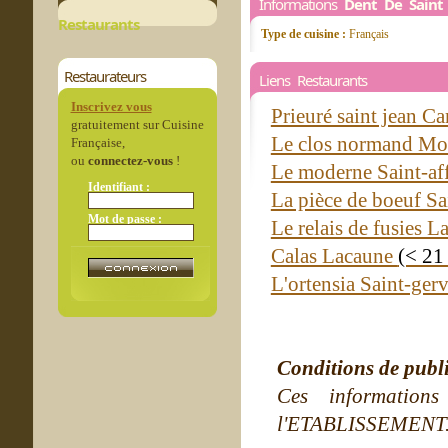
Informations
Dent De Saint
Restaurants
Type de cuisine :
Français
Restaurateurs
Liens Restaurants
Inscrivez vous
Prieuré saint jean C
gratuitement sur Cuisine
Le clos normand Mo
Française,
ou
connectez-vous
!
Le moderne Saint-af
Identifiant :
La pièce de boeuf Sa
Mot de passe :
Le relais de fusies 
Calas Lacaune
(< 21
L'ortensia Saint-ger
Conditions de publ
Ces information
l'ETABLISSEMENT. Ne