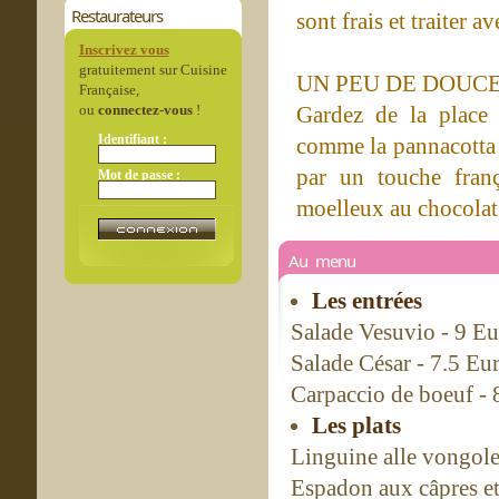
Restaurateurs
sont frais et traiter a
Inscrivez vous
gratuitement sur Cuisine
UN PEU DE DOUC
Française,
ou
connectez-vous
!
Gardez de la place 
Identifiant :
comme la pannacotta o
par un touche franç
Mot de passe :
moelleux au chocolat
Au menu
Les entrées
Salade Vesuvio - 9 Eu
Salade César - 7.5 Eu
Carpaccio de boeuf - 
Les plats
Linguine alle vongole 
Espadon aux câpres et 