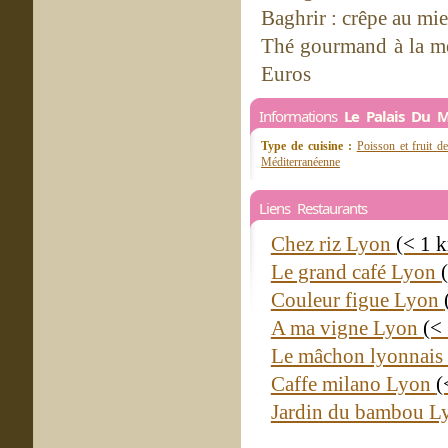
Baghrir : crêpe au mie
Thé gourmand à la men
Euros
Informations
Le Palais Du 
Type de cuisine :
Poisson et fruit d
Méditerranéenne
Liens Restaurants
Chez riz Lyon
(< 1 
Le grand café Lyon
Couleur figue Lyon
A ma vigne Lyon
(<
Le mâchon lyonnai
Caffe milano Lyon
(
Jardin du bambou 