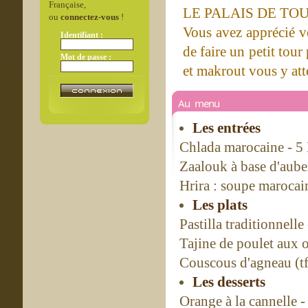
Française,
LE PALAIS DE TO
ou
connectez-vous
!
Vous avez apprécié vo
Identifiant :
de faire un petit tour
Mot de passe :
et makrout vous y att
Au menu
Les entrées
Chlada marocaine - 5
Zaalouk à base d'aube
Hrira : soupe marocain
Les plats
Pastilla traditionnelle
Tajine de poulet aux o
Couscous d'agneau (tf
Les desserts
Orange à la cannelle -