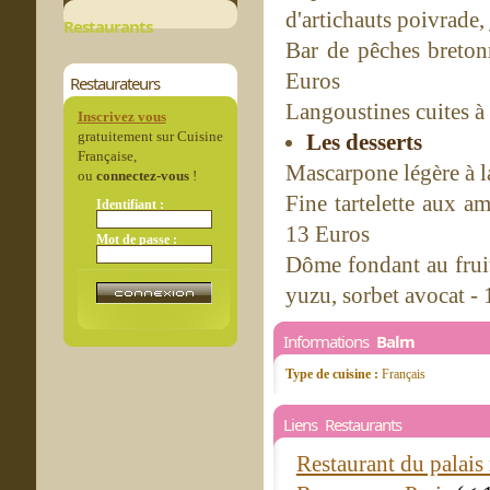
d'artichauts poivrade,
Restaurants
Bar de pêches breton
Euros
Restaurateurs
Langoustines cuites à 
Inscrivez vous
gratuitement sur Cuisine
Les desserts
Française,
Mascarpone légère à l
ou
connectez-vous
!
Fine tartelette aux am
Identifiant :
13 Euros
Mot de passe :
Dôme fondant au fruit
yuzu, sorbet avocat -
Informations
Balm
Type de cuisine :
Français
Liens Restaurants
Restaurant du palais