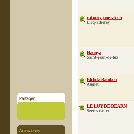
calamity jane saloon
Licq-athérey
Hannya
Saint-jean-de-luz
Etchola Bambou
Anglet
Partager
LE LUY DE BEARN
Serres castet
Animations