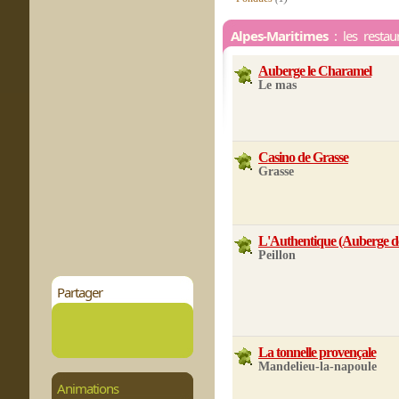
Alpes-Maritimes
: les restau
Auberge le Charamel
Le mas
Casino de Grasse
Grasse
L'Authentique (Auberge d
Peillon
Partager
La tonnelle provençale
Mandelieu-la-napoule
Animations