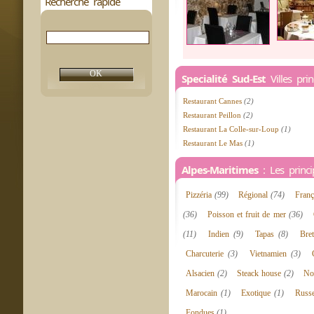
Recherche rapide
Specialité Sud-Est
Villes pri
Restaurant Cannes
(2)
Restaurant Peillon
(2)
Restaurant La Colle-sur-Loup
(1)
Restaurant Le Mas
(1)
Alpes-Maritimes
: Les princip
Pizzéria
(99)
Régional
(74)
Fran
(36)
Poisson et fruit de mer
(36)
(11)
Indien
(9)
Tapas
(8)
Bre
Charcuterie
(3)
Vietnamien
(3)
Alsacien
(2)
Steack house
(2)
No
Marocain
(1)
Exotique
(1)
Russ
Fondues
(1)