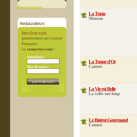
Restaurants
La Topia
Menton
Restaurateurs
Inscrivez vous
gratuitement sur Cuisine
Française,
ou
connectez-vous
!
Identifiant :
La Toque d'Or
Cannes
Mot de passe :
La Vie est Belle
La colle-sur-loup
Le Bistrot Gourmand
Cannes