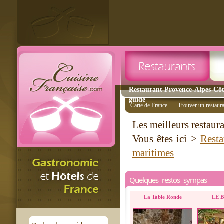
Restaurant Provence-Alpes-Côt
guide
Carte de France
Trouver un restaur
Les meilleurs restaur
Vous êtes ici >
Resta
maritimes
Quelques restos sympas
La Table Ronde
LE 