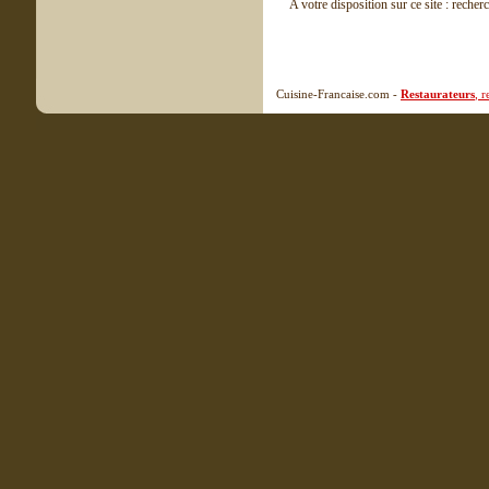
A votre disposition sur ce site : recher
Cuisine-Francaise.com -
Restaurateurs
, 