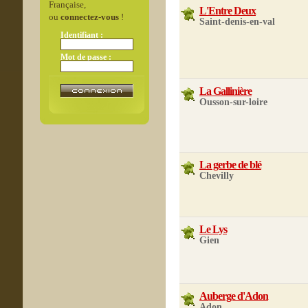
Française,
L'Entre Deux
ou
connectez-vous
!
Saint-denis-en-val
Identifiant :
Mot de passe :
La Gallinière
Ousson-sur-loire
La gerbe de blé
Chevilly
Le Lys
Gien
Auberge d'Adon
Adon