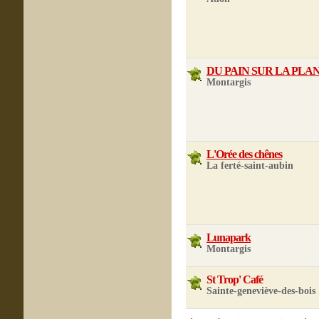
DU PAIN SUR LA PLA
Montargis
L'Orée des chênes
La ferté-saint-aubin
Lunapark
Montargis
St Trop' Café
Sainte-geneviève-des-bois