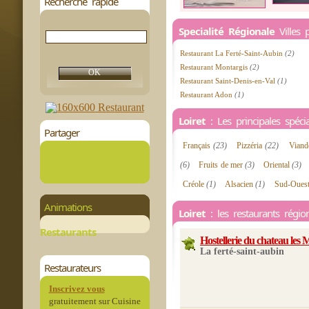
Recherche rapide
Specialité Régionale
Villes 
Restaurant La Ferté-Saint-Aubin
(2)
Restaurant Montargis
(2)
Restaurant Saint-Denis-en-Val
(1)
Restaurant Adon
(1)
Loiret
: Les principales spécial
Partager
Français
(23)
Pizzéria
(22)
Vian
(6)
Fruits de mer
(3)
Oriental
(3)
Créole
(1)
Alsacien
(1)
Sud-Oues
Animations
Loiret
: les restaurants régio
Restaurants
Hostellerie du chateau les 
La ferté-saint-aubin
Restaurateurs
Inscrivez vous
gratuitement sur Cuisine