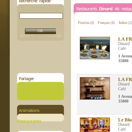
Recherche rapide
Restaurants
Dinard
46 restaur
Pizzéria
(4)
Français
(4)
Italien
(3
LA F
Dinard
Café
1 Aven
35800
Partager
LA F
Dinard
Café
1 Aven
35800
Animations
Le Blu
Restaurants
Dinard
Café