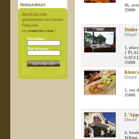
Restaurateurs
46, ave
35800
Inscrivez vous
gratuitement sur Cuisine
Française,
Didier
ou
connectez-vous
!
Dinard
Identifiant :
1, plac
Mot de passe :
1 PLA
GAUL
35800
Klem's
Dinard
2, rue 
35800
L'Appe
Dinard
4, boul
Wilson