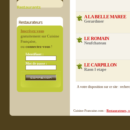
Restaurants
A LA BELLE MAREE
Restaurateurs
Gerardmer
Inscrivez vous
gratuitement sur Cuisine
LE ROMAIN
Française,
Neufchateau
ou
connectez-vous
!
Identifiant :
Mot de passe :
LE CARPILLON
Raon l etape
A votre disposition sur ce site : recher
Cuisine-Francaise.com -
Restaurateurs
, 