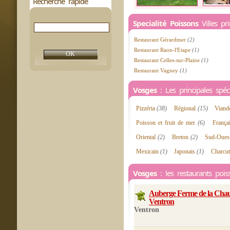
Recherche rapide
Specialité Poissons
Villes pr
Restaurant Gérardmer
(2)
Restaurant Raon-l'Etape
(1)
Restaurant Celles-sur-Plaine
(1)
Restaurant Vagney
(1)
Vosges
: Les principales spécia
Pizzéria
(38)
Régional
(15)
Vian
Poisson et fruit de mer
(6)
França
Oriental
(2)
Breton
(2)
Sud-Oue
Mexicain
(1)
Japonais
(1)
Charcut
Vosges
: les restaurants pois
Auberge Ferme de la Ch
Ventron
Ventron