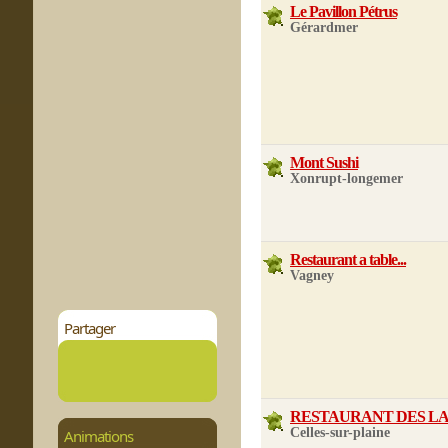
Le Pavillon Pétrus
Gérardmer
Mont Sushi
Xonrupt-longemer
Restaurant a table...
Vagney
Partager
RESTAURANT DES L
Celles-sur-plaine
Animations