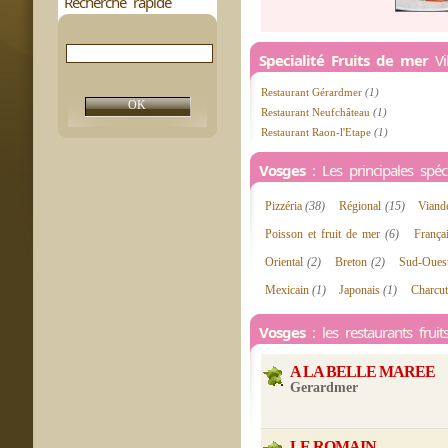
Recherche rapide
Specialité Fruits de mer
Vil
Restaurant Gérardmer
(1)
Restaurant Neufchâteau
(1)
Restaurant Raon-l'Etape
(1)
Vosges
: Les principales spécia
Pizzéria
(38)
Régional
(15)
Vian
Poisson et fruit de mer
(6)
França
Oriental
(2)
Breton
(2)
Sud-Oue
Mexicain
(1)
Japonais
(1)
Charcut
Vosges
: les restaurants frui
A LA BELLE MAREE
Gerardmer
LE ROMAIN