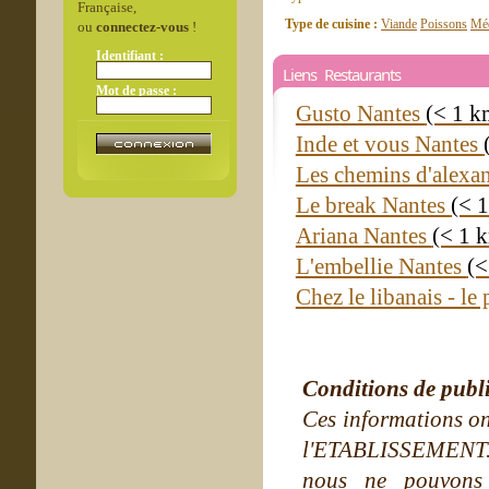
Française,
Type de cuisine :
Viande
Poissons
Méd
ou
connectez-vous
!
Identifiant :
Liens Restaurants
Mot de passe :
Gusto Nantes
(< 1 k
Inde et vous Nantes
Les chemins d'alexa
Le break Nantes
(< 
Ariana Nantes
(< 1 
L'embellie Nantes
(<
Chez le libanais - le
Conditions de publ
Ces informations on
l'ETABLISSEMENT. Ne
nous ne pouvons