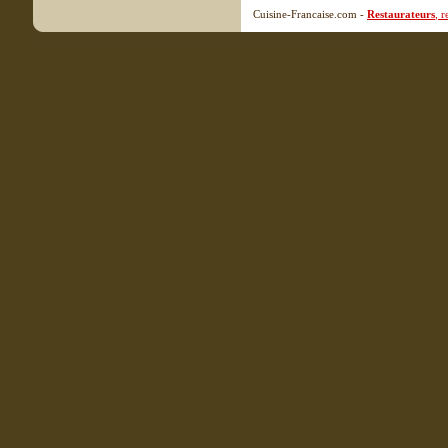
Cuisine-Francaise.com -
Restaurateurs
, 