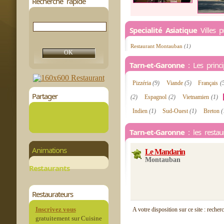
Recherche rapide
Specialité Asiatique
Villes p
Restaurant Montauban
(1)
Tarn-et-Garonne
: Les princip
Pizzéria
(9)
Viande
(5)
Français
(
Partager
(2)
Espagnol
(2)
Vietnamien
(1)
Indien
(1)
Sud-Ouest
(1)
Breton
(
Tarn-et-Garonne
: les restau
Animations
Le Mandarin
Montauban
Restaurants
Restaurateurs
Inscrivez vous
A votre disposition sur ce site : recher
gratuitement sur Cuisine