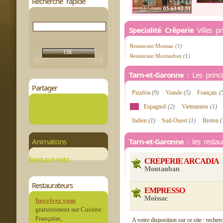
Recherche rapide
Specialité Crêperie
Villes pr
Restaurant Moissac
(1)
Restaurant Montauban
(1)
Tarn-et-Garonne
: Les princip
Partager
Pizzéria
(9)
Viande
(5)
Français
(
(2)
Espagnol
(2)
Vietnamien
(1)
Indien
(1)
Sud-Ouest
(1)
Breton
(
Animations
Tarn-et-Garonne
: les restau
Restaurants
CREPERIE ARCADIA
Montauban
Restaurateurs
EMPRESSO
Moissac
Inscrivez vous
gratuitement sur Cuisine
Française,
A votre disposition sur ce site : recher