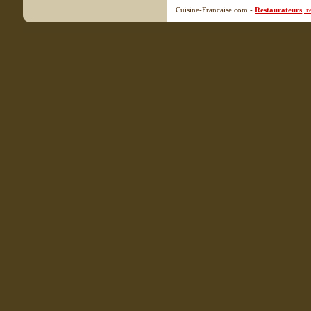
Cuisine-Francaise.com -
Restaurateurs
, 