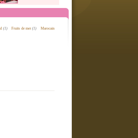
rd
(1)
Fruits de mer
(1)
Marocain