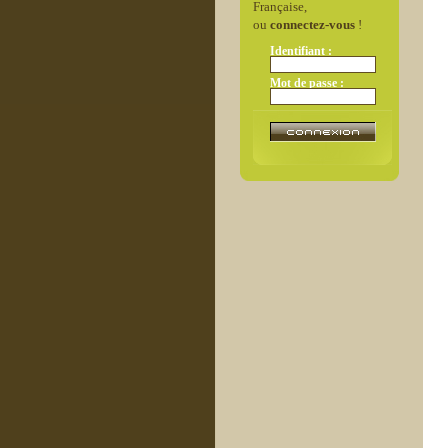
Française,
ou
connectez-vous
!
Identifiant :
Mot de passe :