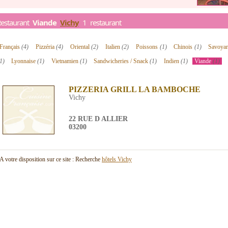
Restaurant
Viande
Vichy
1 restaurant
Français
(4)
Pizzéria
(4)
Oriental
(2)
Italien
(2)
Poissons
(1)
Chinois
(1)
Savoya
1)
Lyonnaise
(1)
Vietnamien
(1)
Sandwicheries / Snack
(1)
Indien
(1)
Viande
(1)
PIZZERIA GRILL LA BAMBOCHE
Vichy
22 RUE D ALLIER
03200
A votre disposition sur ce site : Recherche
hôtels Vichy