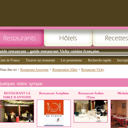
uide restaurant : guide restaurant Vichy cuisine française.
arte de France
Trouver un restaurant
Les promotions
Recherche rapide
Inscript
Vous êtes ici >
Restaurant Auvergne
>
Restauration Allier
>
Restaurant Vichy
Quelques restos sympas
RESTAURANT LA
Restaurant Joséphine
Restaurant Italien
Michela
TABLE D ANTOINE
l'Etna