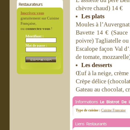
L’assiette du père Be
Restaurateurs
chèvre chaud) 14 €
Inscrivez vous
Les plats
gratuitement sur Cuisine
Moules à l’Auvergnat
Française,
ou
connectez-vous
!
Bavette 14 € (Sauce 
Identifiant :
poivre) Tagliatelle ou 
Mot de passe :
Escalope façon Val d’
de tomate, mozzarelle)
Les desserts
Œuf à la neige, crème
Crèpe délice (chocolat
Gateau au chocolat, c
Informations
Le Bistrot De 
Type de cuisine :
Cuisine Française
Liens Restaurants