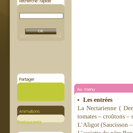
Recherche rapide
Partager
Au menu
Les entrées
La Nectarienne ( De
Animations
tomates – croûtons – 
Restaurants
L’Aligot (Saucisson –