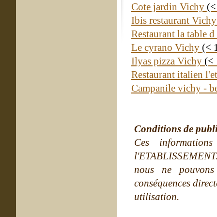
Cote jardin Vichy
(<
Ibis restaurant Vich
Restaurant la table 
Le cyrano Vichy
(< 
Ilyas pizza Vichy
(<
Restaurant italien l'
Campanile vichy - bel
Conditions de publ
Ces information
l'ETABLISSEMENT. Ne
nous ne pouvons
conséquences directe
utilisation.