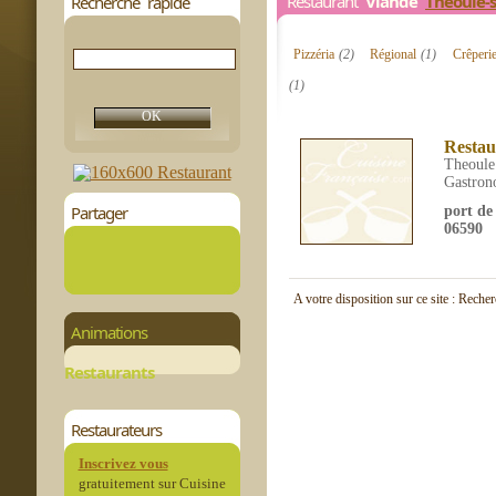
Restaurant
Viande
Théoule-
Recherche rapide
Pizzéria
(2)
Régional
(1)
Crêperi
(1)
Restau
Theoule
Gastron
Partager
port de
06590
A votre disposition sur ce site : Reche
Animations
Restaurants
Restaurateurs
Inscrivez vous
gratuitement sur Cuisine