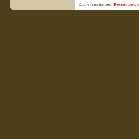
Cuisine-Francaise.com -
Restaurateurs
, 