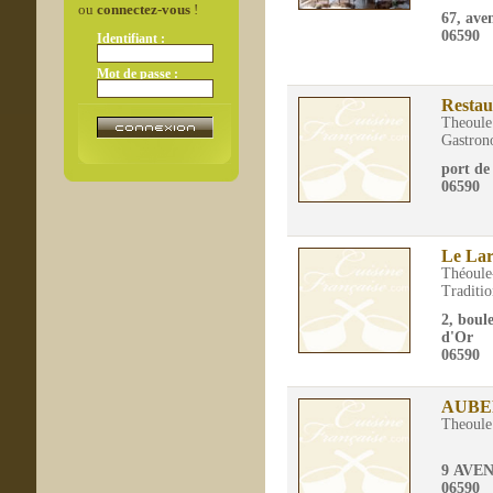
ou
connectez-vous
!
67, ave
06590
Identifiant :
Mot de passe :
Restau
Theoule
Gastron
port de
06590
Le La
Théoule
Traditio
2, boul
d'Or
06590
AUBE
Theoule
9 AVE
06590