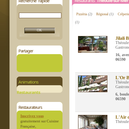
Restaurants
Théoule-sur-Mer
Recherche rapide
Pizzéria
(2)
Régional
(1)
Crêperi
(1)
Jilali B
Théoule
Gastron
Partager
16, ave
06590
L'Or B
Animations
Théoule
Gastron
Restaurants
6, boul
06590
Restaurateurs
Inscrivez vous
L'Air 
gratuitement sur Cuisine
Théoule
Française,