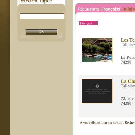
Recherche rapide
Restaurants
Françaiss
Talloir
Français
(2)
Les Te
Talloire
Le Port
74290
La Cha
Talloire
72, rue
74290
A votre disposition sur ce site : Reche