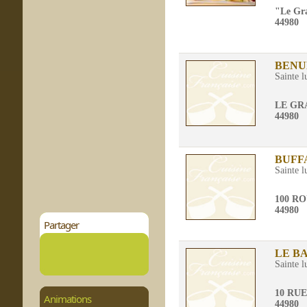
"Le Gra
44980
BENU
Sainte l
LE GR
44980
BUFF
Sainte l
100 R
44980
Partager
LE BA
Sainte l
10 RU
Animations
44980