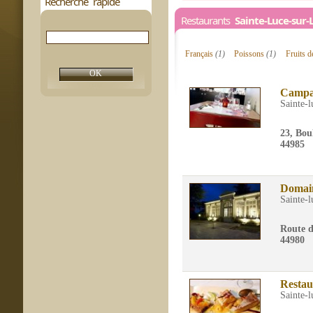
Recherche rapide
Restaurants
Sainte-Luce-sur-
Français
(1)
Poissons
(1)
Fruits 
Campan
Sainte-l
23, Bou
44985
Domain
Sainte-l
Route d
44980
Restau
Sainte-l