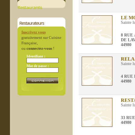
Restaurants
LE M
Restaurateurs
Sainte l
Inscrivez vous
8 RUE
gratuitement sur Cuisine
DE LA
Française,
44980
ou
connectez-vous
!
Identifiant :
RELA
Sainte l
Mot de passe :
4 RUE
44980
REST
Sainte l
33 RU
44980