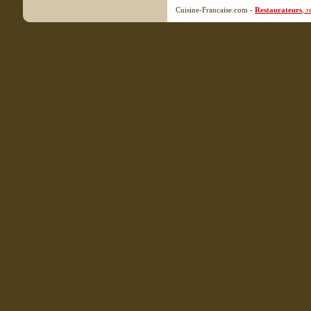
Cuisine-Francaise.com -
Restaurateurs
, 