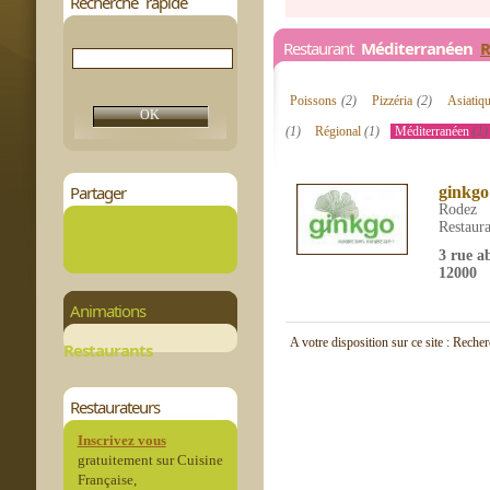
Recherche rapide
Restaurant
Méditerranéen
R
Poissons
(2)
Pizzéria
(2)
Asiatiq
(1)
Régional
(1)
Méditerranéen
(1)
Partager
ginkgo
Rodez
Restaura
3 rue a
12000
Animations
A votre disposition sur ce site : Reche
Restaurants
Restaurateurs
Inscrivez vous
gratuitement sur Cuisine
Française,