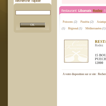
Recherche rapide
Restaurant
Libanais
Rodez
1 
Poissons
(2)
Pizzéria
(2)
Asiatiq
(1)
Régional
(1)
Méditerranéen
(1)
REST
Rodez
15 BO
PUEC
12000
A votre disposition sur ce site : Reche