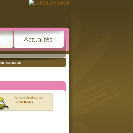
ion restaurateur
42, Rue Saint-cyrice
12000
Rodez