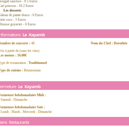
ougail saucisse - 9.5 Euros
ari poisson - 10.2 Euros
Les desserts
âteau de patate douce - 6 Euros
arte coco - 5 Euros
Mousse goyavier - 6 Euros
Informations
Le Kayamb
Nombre de couverts :
48
Nom du Chef : Dorothée
rix à partir de (sans les vins):
Les menus : 16.00€
ype de restauration :
Traditionnel
ype de cuisine :
Réunionnais
Fermeture
Le Kayamb
Fermeture hebdomadaire Midi :
- Samedi - Dimanche
Fermeture hebdomadaire Soir :
 Lundi - Mardi - Mercredi - Dimanche
iens Restaurants