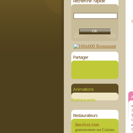
Recherche rapide
D
Partager
Animations
Restaurants
Restaurateurs
G
Inscrivez vous
gratuitement sur Cuisine
C