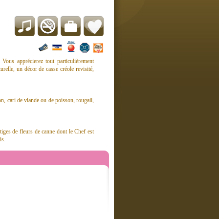
Vous apprécierez tout particulièrement
urelle, un décor de casse créole revisité,
n, cari de viande ou de poisson, rougail,
iges de fleurs de canne dont le Chef est
is.