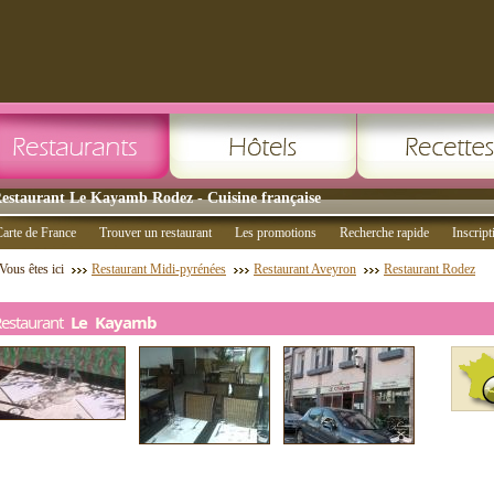
estaurant Le Kayamb Rodez - Cuisine française
arte de France
Trouver un restaurant
Les promotions
Recherche rapide
Inscript
Vous êtes ici
Restaurant Midi-pyrénées
Restaurant Aveyron
Restaurant Rodez
Restaurant
Le Kayamb