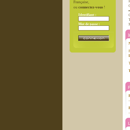
R
Française,
C
ou
connectez-vous
!
Identifiant :
G
T
Mot de passe :
P
T
T
-
L