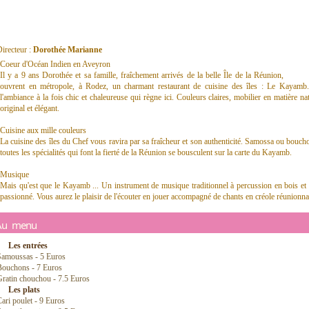
irecteur :
Dorothée Marianne
Coeur d'Océan Indien en Aveyron
Il y a 9 ans Dorothée et sa famille, fraîchement arrivés de la belle Île de la Réunion,
ouvrent en métropole, à Rodez, un charmant restaurant de cuisine des îles : Le Kayamb. 
l'ambiance à la fois chic et chaleureuse qui règne ici. Couleurs claires, mobilier en matière nat
original et élégant.
Cuisine aux mille couleurs
La cuisine des îles du Chef vous ravira par sa fraîcheur et son authenticité. Samossa ou boucho
toutes les spécialités qui font la fierté de la Réunion se bousculent sur la carte du Kayamb.
Musique
Mais qu'est que le Kayamb ... Un instrument de musique traditionnel à percussion en bois et t
passionné. Vous aurez le plaisir de l'écouter en jouer accompagné de chants en créole réunionna
Au menu
Les entrées
Samoussas - 5 Euros
Bouchons - 7 Euros
ratin chouchou - 7.5 Euros
Les plats
ari poulet - 9 Euros