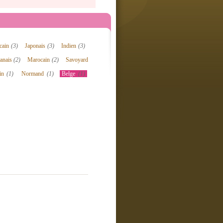
icain
(3)
Japonais
(3)
Indien
(3)
anais
(2)
Marocain
(2)
Savoyard
ain
(1)
Normand
(1)
Belge
(1)