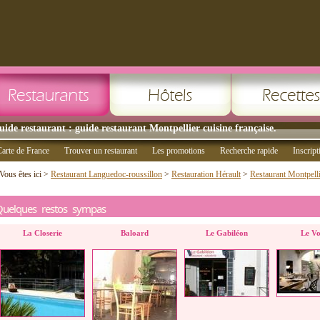
uide restaurant : guide restaurant Montpellier cuisine française.
arte de France
Trouver un restaurant
Les promotions
Recherche rapide
Inscript
Vous êtes ici >
Restaurant Languedoc-roussillon
>
Restauration Hérault
>
Restaurant Montpell
Quelques restos sympas
La Closerie
Baloard
Le Gabiléon
Le Vo