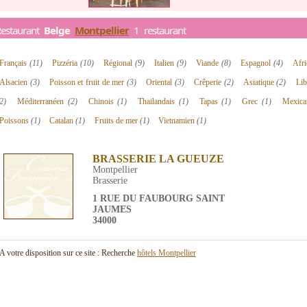
Restaurant
Belge
Montpellier
1 restaurant
Français
(11)
Pizzéria
(10)
Régional
(9)
Italien
(9)
Viande
(8)
Espagnol
(4)
Afr
Alsacien
(3)
Poisson et fruit de mer
(3)
Oriental
(3)
Crêperie
(2)
Asiatique
(2)
Lib
2)
Méditerranéen
(2)
Chinois
(1)
Thailandais
(1)
Tapas
(1)
Grec
(1)
Mexic
Poissons
(1)
Catalan
(1)
Fruits de mer
(1)
Vietnamien
(1)
BRASSERIE LA GUEUZE
Montpellier
Brasserie
1 RUE DU FAUBOURG SAINT
JAUMES
34000
A votre disposition sur ce site : Recherche
hôtels Montpellier