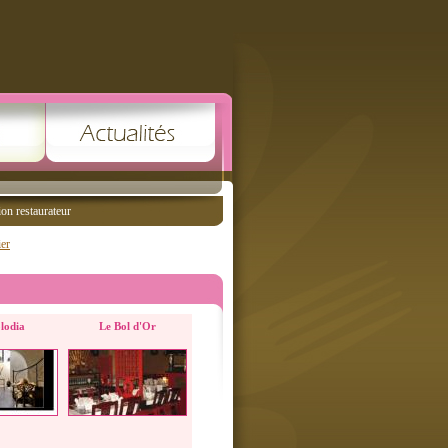
ion restaurateur
ier
lodia
Le Bol d'Or