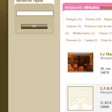
Recherche rapide
Restaurants
Africains
Montpe
Français
(11)
Pizzéria
(10)
Régio
Alsacien
(3)
Poisson et fruit de me
(2)
Méditerranéen
(2)
Chinois
(1
Poissons
(1)
Catalan
(1)
Fruits d
Le Ma
Montpel
20, rue
34070
LA K
Montpel
11 RU
34000