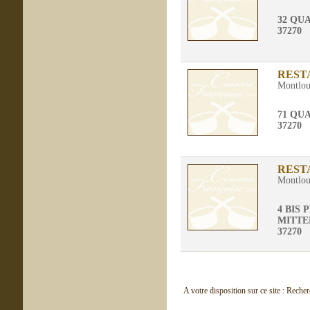
32 QU
37270
REST
Montloui
71 QU
37270
REST
Montloui
4 BIS
MITT
37270
A votre disposition sur ce site : Reche