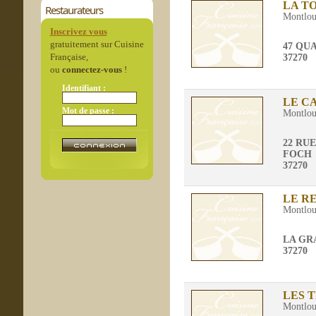
LA T
Restaurateurs
Montloui
Inscrivez vous
gratuitement sur Cuisine
47 QU
Française,
37270
ou
connectez-vous
!
Identifiant :
LE CA
Mot de passe :
Montloui
22 RU
FOCH
37270
LE RE
Montloui
LA GR
37270
LES 
Montloui