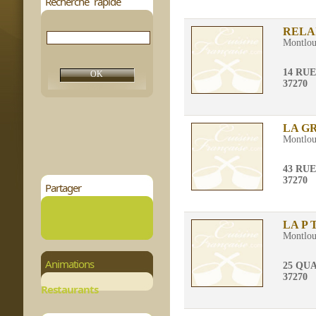
Recherche rapide
RELA
Montloui
14 RU
37270
LA G
Montloui
43 RU
37270
Partager
LA P 
Montloui
Animations
25 QU
37270
Restaurants