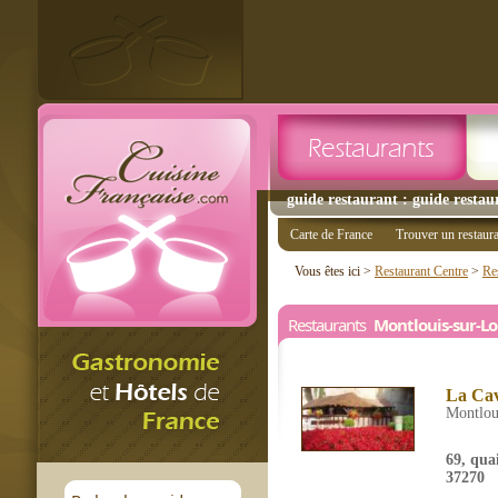
guide restaurant : guide restau
Carte de France
Trouver un restaur
Vous êtes ici >
Restaurant Centre
>
Res
Restaurants
Montlouis-sur-Lo
La Ca
Montloui
69, quai
37270