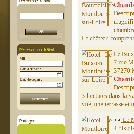
Recherche rapide
Chambre
Descri
magnif
chambre
Le château comprend[
Réserver un
hôtel
Le Buis
Ville :
7 rue M
Date d'arrivée :
37270 M
Chambre
Date de départ :
Descrip
3 hectares dans la v
vue, une terrasse et u
Le M
Partager
4 bis p