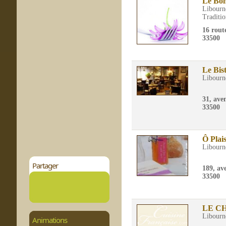
Le Bo
Libourn
Traditio
16 rout
33500
Le Bis
Libourn
31, ave
33500
Ô Plai
Libourn
Partager
189, av
33500
LE C
Libourn
Animations