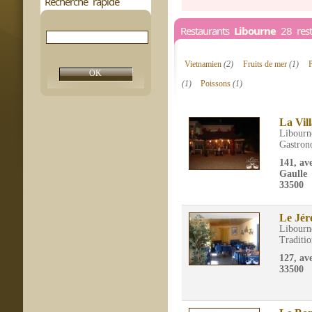
Recherche rapide
Restaurants
Libourne
28 rest
Vietnamien
(2)
Fruits de mer
(1)
P
(1)
Poissons
(1)
La Vil
Libourn
Gastron
141, av
Gaulle
33500
Le Jé
Libourn
Traditio
127, av
33500