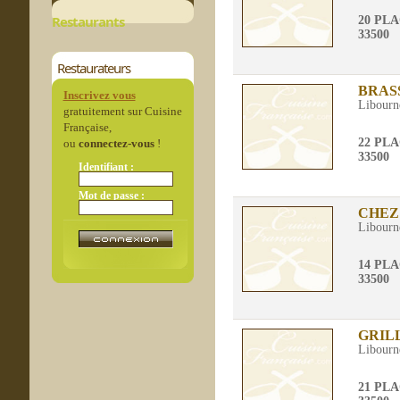
Restaurants
20 PL
33500
Restaurateurs
BRAS
Inscrivez vous
Libourn
gratuitement sur Cuisine
Française,
22 PL
ou
connectez-vous
!
33500
Identifiant :
Mot de passe :
CHEZ
Libourn
14 PL
33500
GRILL
Libourn
21 PL