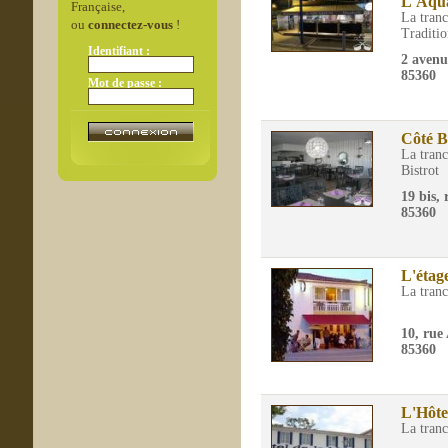
L'Aqu
Française,
La tran
ou
connectez-vous
!
Traditio
Identifiant :
2 avenu
85360
Mot de passe :
Côté B
La tran
Bistrot
19 bis,
85360
L'étag
La tran
10, rue
85360
L'Hôte
La tran