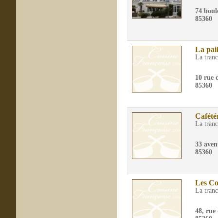
74 boul
85360
La pail
La tran
10 rue 
85360
Cafété
La tran
33 ave
85360
Les Co
La tran
48, rue