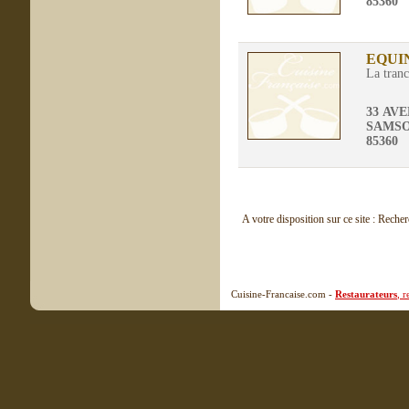
85360
EQUI
La tran
33 AV
SAMS
85360
A votre disposition sur ce site : Reche
Cuisine-Francaise.com -
Restaurateurs
, 