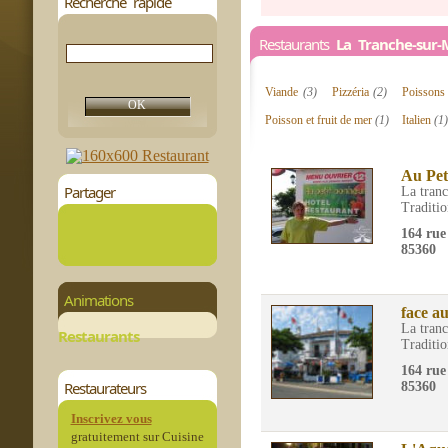
Recherche rapide
Restaurants
La Tranche-sur-
Viande
(3)
Pizzéria
(2)
Poisson
Poisson et fruit de mer
(1)
Italien
(1
Au Pet
Partager
La tran
Traditio
164 rue
85360
Animations
face au
La tran
Restaurants
Traditio
164 rue
Restaurateurs
85360
Inscrivez vous
gratuitement sur Cuisine