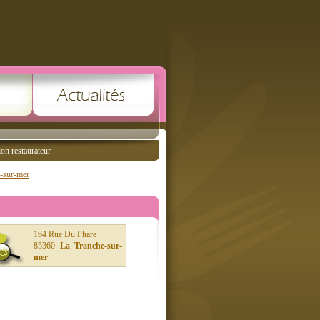
ion restaurateur
e-sur-mer
164 Rue Du Phare
85360
La Tranche-sur-
mer