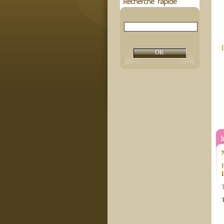
Recherche rapide
D
P
T
T