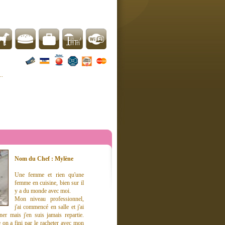
..
Nom du Chef : Mylène
Une femme et rien qu'une
femme en cuisine, bien sur il
y a du monde avec moi.
Mon niveau professionnel,
j'ai commencé en salle et j'ai
er mais j'en suis jamais repartie.
 on a fini par le racheter avec mon