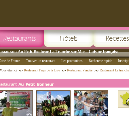
estaurant Au Petit Bonheur La Tranche-sur-Mer - Cuisine française
arte de France
Trouver un restaurant
Les promotions
Recherche rapide
Inscript
Vous êtes ici
Restaurant Pays de la loire
Restaurant Vendée
Restaurant La tranch
Restaurant
Au Petit Bonheur