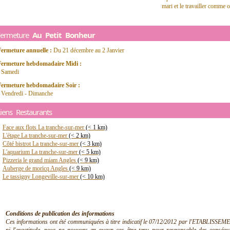
mari et le travailler comme on
Fermeture
Au Petit Bonheur
Fermeture annuelle :
Du 21 décembre au 2 Janvier
Fermeture hebdomadaire Midi :
- Samedi
Fermeture hebdomadaire Soir :
- Vendredi - Dimanche
iens Restaurants
Face aux flots La tranche-sur-mer
(< 1 km)
L'étage La tranche-sur-mer
(< 2 km)
Côté bistrot La tranche-sur-mer
(< 3 km)
L'aquarium La tranche-sur-mer
(< 5 km)
Pizzeria le grand miam Angles
(< 9 km)
Auberge de moricq Angles
(< 9 km)
Le tassigny Longeville-sur-mer
(< 10 km)
Conditions de publication des informations
Ces informations ont été communiquées à titre indicatif le 07/12/2012 par l'ETABLISSEMEN