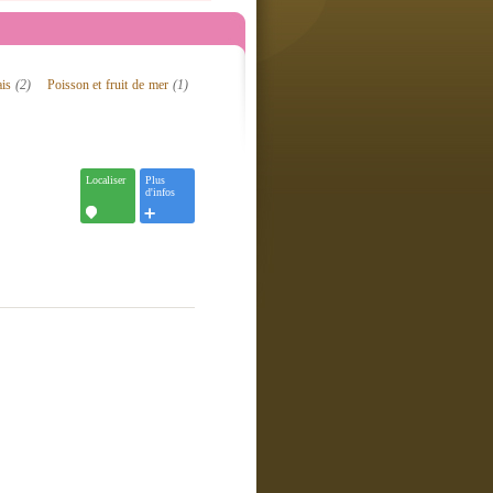
ais
(2)
Poisson et fruit de mer
(1)
Localiser
Plus
d'infos