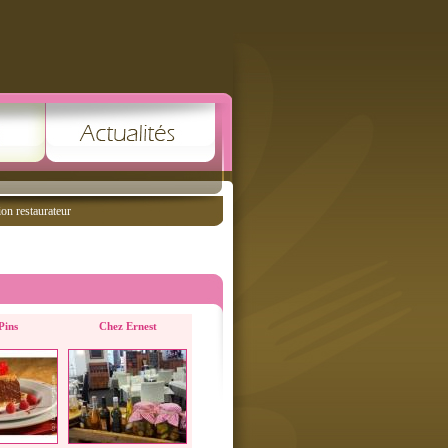
ion restaurateur
Pins
Chez Ernest