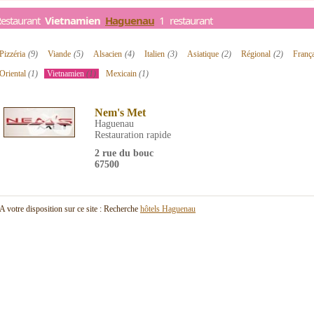
Restaurant
Vietnamien
Haguenau
1 restaurant
Pizzéria
(9)
Viande
(5)
Alsacien
(4)
Italien
(3)
Asiatique
(2)
Régional
(2)
Franç
Oriental
(1)
Vietnamien
(1)
Mexicain
(1)
Nem's Met
Haguenau
Restauration rapide
2 rue du bouc
67500
A votre disposition sur ce site : Recherche
hôtels Haguenau