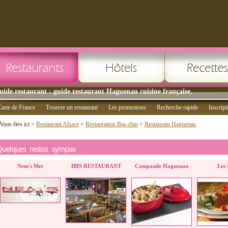
uide restaurant : guide restaurant Haguenau cuisine française.
arte de France
Trouver un restaurant
Les promotions
Recherche rapide
Inscript
Vous êtes ici >
Restaurant Alsace
>
Restauration Bas-rhin
>
Restaurant Haguenau
Quelques restos sympas
Nem's Met
IBIS RESTAURANT
Campanile Haguenau
Les 