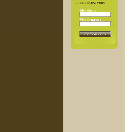
ou
connectez-vous
!
Identifiant :
Mot de passe :