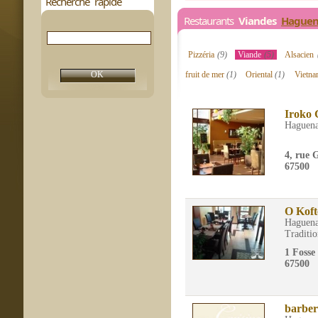
Recherche rapide
Restaurants
Viandes
Hague
Pizzéria
(9)
Viande
(5)
Alsacien
fruit de mer
(1)
Oriental
(1)
Vietn
Iroko G
Haguen
4, rue 
67500
O Koft
Haguen
Traditio
1 Fosse
67500
barber