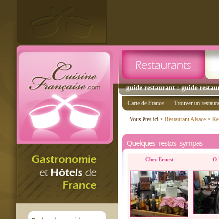
guide restaurant : guide restau
Carte de France
Trouver un restaur
Vous êtes ici >
Restaurant Alsace
>
Re
Quelques restos sympas
Chez Ernest
O 