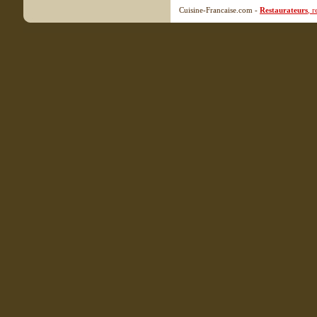
Cuisine-Francaise.com -
Restaurateurs
, 