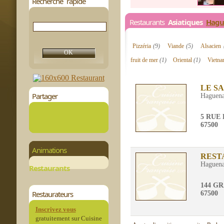
Recherche rapide
Restaurants
Asiatiques
Hagu
Pizzéria
(9)
Viande
(5)
Alsacien
fruit de mer
(1)
Oriental
(1)
Vietn
LE S
Partager
Haguen
5 RUE
67500
Animations
REST
Haguen
Restaurants
144 G
Restaurateurs
67500
Inscrivez vous
gratuitement sur Cuisine