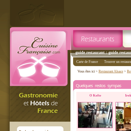
guide restaurant : guide restau
Carte de France
Trouver un restaur
Vous êtes ici >
Restaurant Alsace
>
Re
Quelques restos sympas
O Kofte
Irok