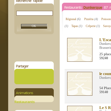
Recherche rapide
Restaurants
Dunkerque
87 re
Régional
(6)
Pizzéria
(4)
Poisson
(1)
Tapas
(1)
Crêperie
(1)
Savoy
L'Esca
Dunker
Brasseri
25 plac
59240
Partager
le coun
Dunker
54 Plac
Animations
59140
Restaurants
Le S R