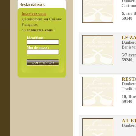
Dunker
Restaurateurs
Gastron
Inscrivez vous
6, rue 
59140
gratuitement sur Cuisine
Française,
ou
connectez-vous
!
LE Z
Identifiant :
Dunker
Bar à vi
Mot de passe :
5/7 ave
59240
REST
Dunker
Traditio
10, Rue
59140
A L E
Dunker