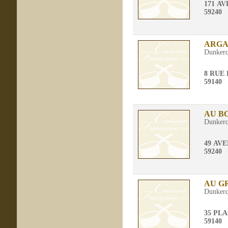
171 A
59240
ARG
Dunker
8 RUE
59140
AU B
Dunker
49 AV
59240
AU G
Dunker
35 PL
59140