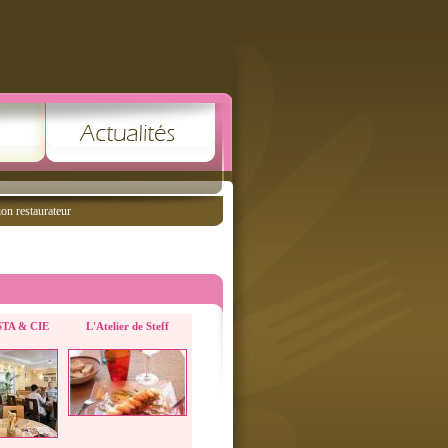
ion restaurateur
TA & CIE
L'Atelier de Steff