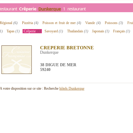
Restaurant
Crêperie
Dunkerque
1 restaurant
Régional
(6)
Pizzéria
(4)
Poisson et fruit de mer
(4)
Viande
(4)
Poissons
(3)
Fru
1)
Tapas
(1)
Crêperie
(1)
Savoyard
(1)
Thailandais
(1)
Japonais
(1)
Français
(1)
CREPERIE BRETONNE
Dunkerque
38 DIGUE DE MER
59240
A votre disposition sur ce site : Recherche
hôtels Dunkerque