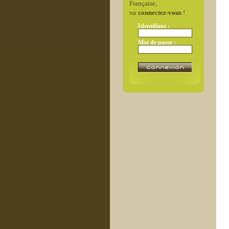
Française,
ou
connectez-vous
!
Identifiant :
Mot de passe :