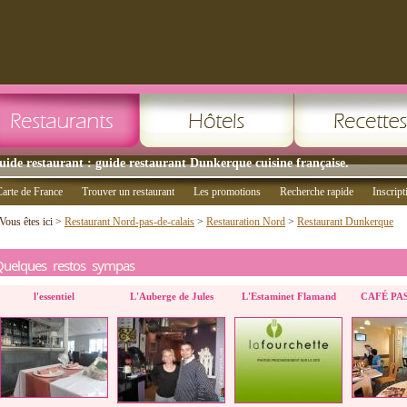
uide restaurant : guide restaurant Dunkerque cuisine française.
arte de France
Trouver un restaurant
Les promotions
Recherche rapide
Inscript
Vous êtes ici >
Restaurant Nord-pas-de-calais
>
Restauration Nord
>
Restaurant Dunkerque
Quelques restos sympas
l'essentiel
L'Auberge de Jules
L'Estaminet Flamand
CAFÉ PAS