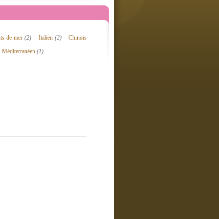
its de mer
(2)
Italien
(2)
Chinois
Méditerranéen
(1)