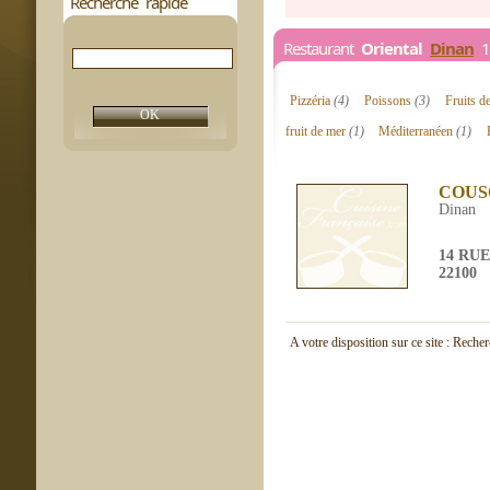
Recherche rapide
Restaurant
Oriental
Dinan
1 
Pizzéria
(4)
Poissons
(3)
Fruits d
fruit de mer
(1)
Méditerranéen
(1)
COUS
Dinan
14 RUE
22100
A votre disposition sur ce site : Reche