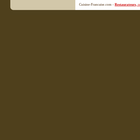
Cuisine-Francaise.com -
Restaurateurs
, 