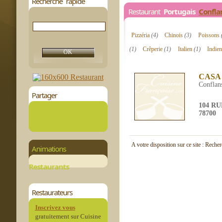
Recherche rapide
Restaurant
Portugais
Confla
Pizzéria
(4)
Chinois
(3)
Poissons
(1)
Crêperie
(1)
Italien
(1)
Indie
CASA
Conflans
Partager
104 R
78700
A votre disposition sur ce site : Reche
Animations
Restaurants
Restaurateurs
Inscrivez vous
gratuitement sur Cuisine