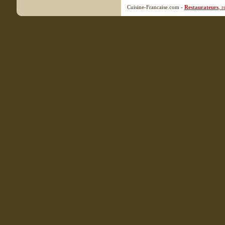
Cuisine-Francaise.com -
Restaurateurs
, 