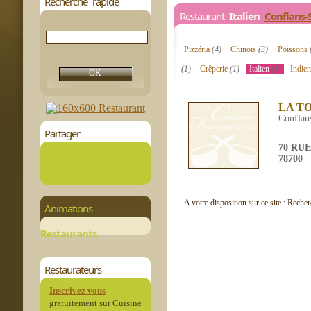
Recherche rapide
Restaurant
Italien
Conflans-
Pizzéria
(4)
Chinois
(3)
Poissons
(1)
Crêperie
(1)
Italien
(1)
Indie
LA T
Conflans
Partager
70 RU
78700
A votre disposition sur ce site : Reche
Animations
Restaurants
Restaurateurs
Inscrivez vous
gratuitement sur Cuisine