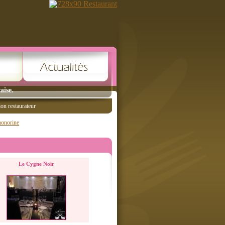
aise.
ion restaurateur
honorine
Le Cygne Noir