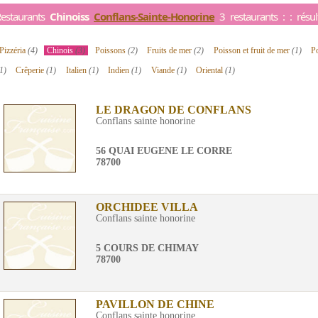
estaurants
Chinoiss
Conflans-Sainte-Honorine
3 restaurants : : résu
Pizzéria
(4)
Chinois
(3)
Poissons
(2)
Fruits de mer
(2)
Poisson et fruit de mer
(1)
P
1)
Crêperie
(1)
Italien
(1)
Indien
(1)
Viande
(1)
Oriental
(1)
LE DRAGON DE CONFLANS
Conflans sainte honorine
56 QUAI EUGENE LE CORRE
78700
ORCHIDEE VILLA
Conflans sainte honorine
5 COURS DE CHIMAY
78700
PAVILLON DE CHINE
Conflans sainte honorine