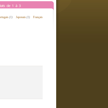
ltats de 1 à 3
ortugais
(1)
Japonais
(1)
Français