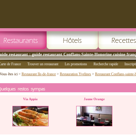
uide restaurant : guide restaurant Conflans-Sainte-Honorine cuisine franç
arte de France
Trouver un restaurant
Les promotions
Recherche rapide
Inscript
Vous êtes ici >
Restaurant Ile-de-france
>
Restauration Yvelines
>
Restaurant Conflans-sainte-
Quelques restos sympas
Via Appia
Jaune Orange