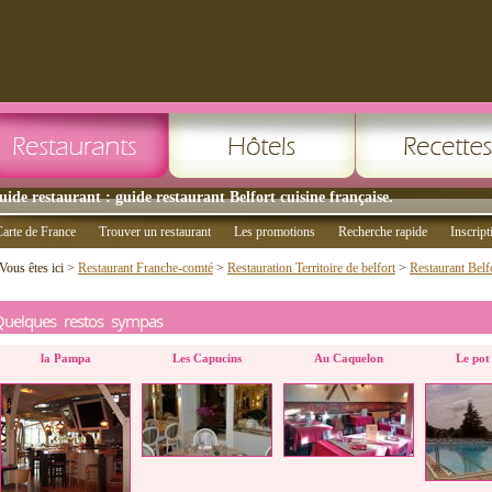
uide restaurant : guide restaurant Belfort cuisine française.
arte de France
Trouver un restaurant
Les promotions
Recherche rapide
Inscript
Vous êtes ici >
Restaurant Franche-comté
>
Restauration Territoire de belfort
>
Restaurant Belf
Quelques restos sympas
la Pampa
Les Capucins
Au Caquelon
Le pot