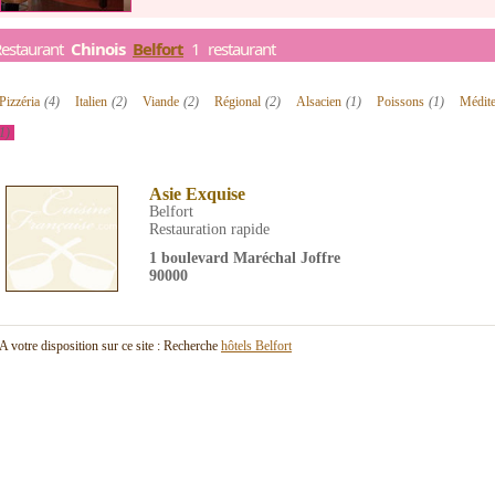
Restaurant
Chinois
Belfort
1 restaurant
Pizzéria
(4)
Italien
(2)
Viande
(2)
Régional
(2)
Alsacien
(1)
Poissons
(1)
Médit
1)
Asie Exquise
Belfort
Restauration rapide
1 boulevard Maréchal Joffre
90000
A votre disposition sur ce site : Recherche
hôtels Belfort