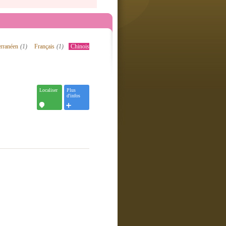
erranéen
(1)
Français
(1)
Chinois
Localiser
Plus
d'infos