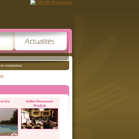
ion restaurateur
ort
 au feu
Indien Restaurant
Pendjab