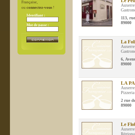
Le Pet
Française,
Auxerre
ou
connectez-vous
!
Gastron
Identifiant :
113, ru
89000
Mot de passe :
La Fol
Auxerre
Gastron
6, Aven
89000
LA P
Auxerre
Pizzeria
2 rue d
89000
Le Flo
Auxerre
Régiona