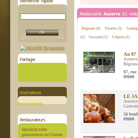
Recherche rapide
Restaurants
Auxerre
62 resta
Régional
(4)
Pizzéria
(3)
Asiati
(1)
Savoyard
(1)
Crêperie
(1)
Au 87
Partager
Auxerre
Régiona
87, rue
89000
Animations
LE J
Auxerre
Restaurants
Gastron
56 bou
Restaurateurs
89000
Inscrivez vous
gratuitement sur Cuisine