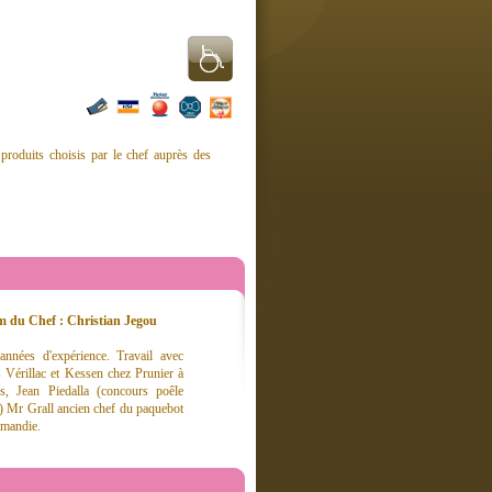
 produits choisis par le chef auprès des
 du Chef : Christian Jegou
années d'expérience. Travail avec
 Vérillac et Kessen chez Prunier à
is, Jean Piedalla (concours poêle
r) Mr Grall ancien chef du paquebot
mandie.