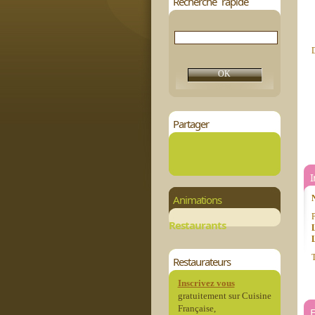
Recherche rapide
D
Partager
Animations
P
Restaurants
L
T
Restaurateurs
Inscrivez vous
gratuitement sur Cuisine
Française,