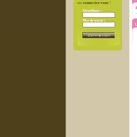
ou
connectez-vous
!
Identifiant :
-
Mot de passe :
L