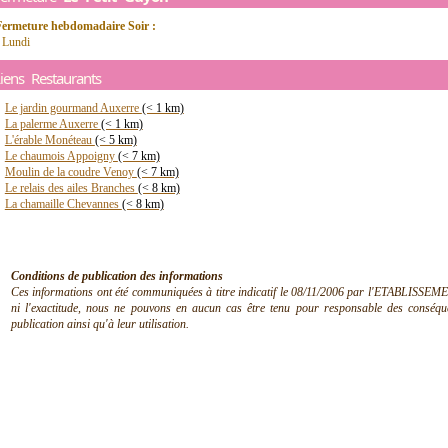
Fermeture hebdomadaire Soir :
 Lundi
iens Restaurants
Le jardin gourmand Auxerre
(< 1 km)
La palerme Auxerre
(< 1 km)
L'érable Monéteau
(< 5 km)
Le chaumois Appoigny
(< 7 km)
Moulin de la coudre Venoy
(< 7 km)
Le relais des ailes Branches
(< 8 km)
La chamaille Chevannes
(< 8 km)
Conditions de publication des informations
Ces informations ont été communiquées à titre indicatif le 08/11/2006 par l'ETABLISSEMEN
ni l'exactitude, nous ne pouvons en aucun cas être tenu pour responsable des conséquen
publication ainsi qu'à leur utilisation.