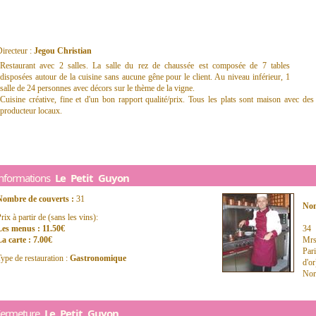
irecteur :
Jegou Christian
Restaurant avec 2 salles. La salle du rez de chaussée est composée de 7 tables
disposées autour de la cuisine sans aucune gêne pour le client. Au niveau inférieur, 1
salle de 24 personnes avec décors sur le thème de la vigne.
Cuisine créative, fine et d'un bon rapport qualité/prix. Tous les plats sont maison avec des
producteur locaux.
Informations
Le Petit Guyon
Nombre de couverts :
31
Nom
rix à partir de (sans les vins):
Les menus : 11.50€
34 
a carte : 7.00€
Mrs
Par
ype de restauration :
Gastronomique
d'o
Nor
Fermeture
Le Petit Guyon