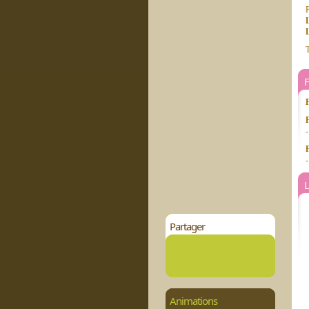
P
L
T
-
-
L
Partager
Animations