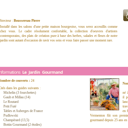
irecteur :
Boussereau Pierre
Installé dans les salons d'une petite maison bourgeoise, vous serez acceuillis comme
chez vous. Le cadre résolument confortable, la collection d'oeuvres d'artistes
contemporains, des plats de création pure à base des herbes, salades et fleurs de notre
jardin sont autant d'occasion de ravir vos sens et vous faire passer une moment rare.
Informations
Le Jardin Gourmand
Nombre de couverts :
24
Nom
ités dans les guides suivants :
Michelin (3 fourchettes)
né 
Gault et Millau (14)
il 
Le Routard
lan
Petit Futé
tra
Tables et Auberges de France
en f
Pudlowski
Vermenton fût son premier
Champérard (13,5)
gourmand depuis 25 ans en c
Bottin Gourmand (2 étoiles)