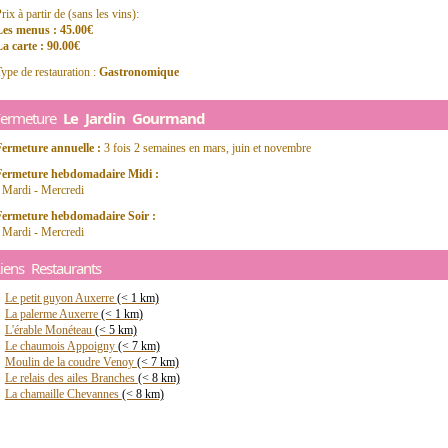
rix à partir de (sans les vins):
Les menus : 45.00€
a carte : 90.00€
ype de restauration :
Gastronomique
Fermeture
Le Jardin Gourmand
Fermeture annuelle :
3 fois 2 semaines en mars, juin et novembre
Fermeture hebdomadaire Midi :
 Mardi - Mercredi
Fermeture hebdomadaire Soir :
 Mardi - Mercredi
iens Restaurants
Le petit guyon Auxerre
(< 1 km)
La palerme Auxerre
(< 1 km)
L'érable Monéteau
(< 5 km)
Le chaumois Appoigny
(< 7 km)
Moulin de la coudre Venoy
(< 7 km)
Le relais des ailes Branches
(< 8 km)
La chamaille Chevannes
(< 8 km)