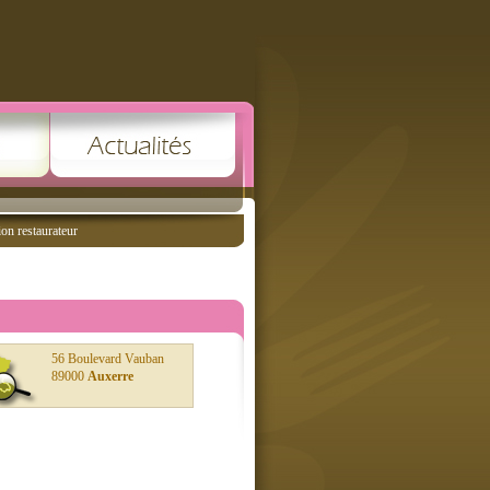
ion restaurateur
56 Boulevard Vauban
89000
Auxerre