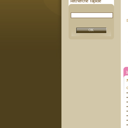
Recherche rapide
D
C