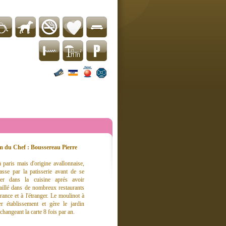
 du Chef : Boussereau Pierre
à paris mais d'origine avallonnaise,
passe par la patisserie avant de se
cer dans la cuisine aprés avoir
vaillé dans de nombreux restaurants
rance et à l'étranger. Le moulinot à
 établissement et gère le jardin
hangeant la carte 8 fois par an.