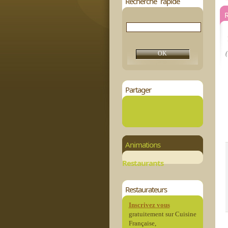
Recherche rapide
R
(
Partager
Animations
Restaurants
Restaurateurs
Inscrivez vous
gratuitement sur Cuisine
Française,