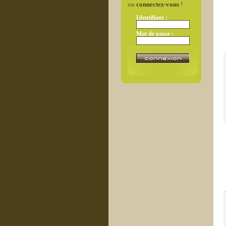
ou
connectez-vous
!
Identifiant :
Mot de passe :