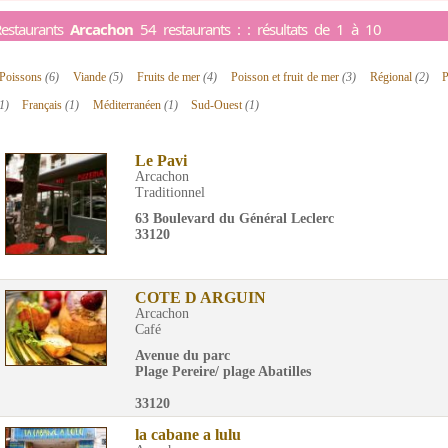
estaurants
Arcachon
54 restaurants : : résultats de 1 à 10
Poissons
(6)
Viande
(5)
Fruits de mer
(4)
Poisson et fruit de mer
(3)
Régional
(2)
P
1)
Français
(1)
Méditerranéen
(1)
Sud-Ouest
(1)
Le Pavi
Arcachon
Traditionnel
63 Boulevard du Général Leclerc
33120
COTE D ARGUIN
Arcachon
Café
Avenue du parc
Plage Pereire/ plage Abatilles
33120
la cabane a lulu