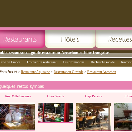
uide restaurant : guide restaurant Arcachon cuisine française.
arte de France
Trouver un restaurant
Les promotions
Recherche rapide
Inscript
Vous êtes ici >
Restaurant Aquitaine
>
Restauration Gironde
>
Restaurant Arcachon
Quelques restos sympas
Aux Mille Saveurs
Chez Yvette
Cap Pereire
L'En