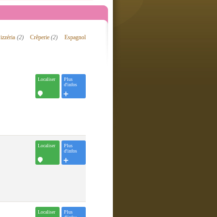
izzéria
(2)
Crêperie
(2)
Espagnol
Localiser
Plus
d'infos
Localiser
Plus
d'infos
Localiser
Plus