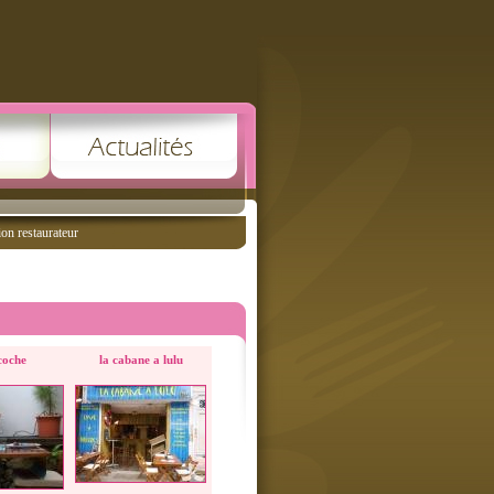
ion restaurateur
coche
la cabane a lulu