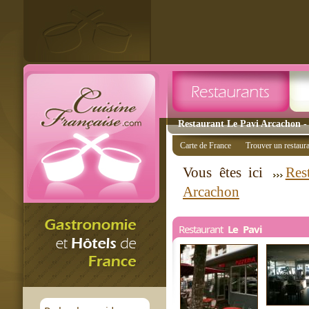
Restaurant Le Pavi Arcachon - 
Carte de France
Trouver un restaur
Vous êtes ici
Res
Arcachon
Restaurant
Le Pavi