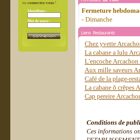
ou
connectez-vous
!
Fermeture hebdomad
Identifiant :
- Dimanche
Mot de passe :
Liens Restaurants
Chez yvette Arcach
La cabane a lulu Ar
L'encoche Arcachon
Aux mille saveurs 
Café de la plage-res
La cabane ô crêpes 
Cap pereire Arcach
Conditions de publ
Ces informations on