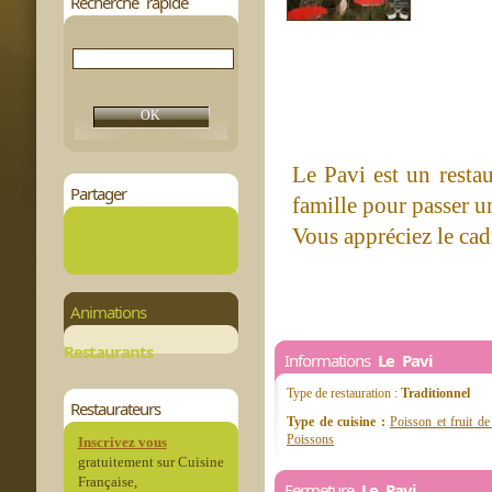
Recherche rapide
Le Pavi est un restau
Partager
famille pour passer u
Vous appréciez le cad
Animations
Restaurants
Informations
Le Pavi
Type de restauration :
Traditionnel
Restaurateurs
Type de cuisine :
Poisson et fruit d
Poissons
Inscrivez vous
gratuitement sur Cuisine
Française,
Fermeture
Le Pavi