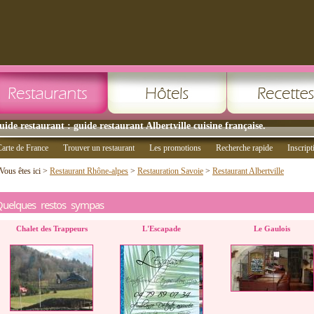
uide restaurant : guide restaurant Albertville cuisine française.
arte de France
Trouver un restaurant
Les promotions
Recherche rapide
Inscript
Vous êtes ici >
Restaurant Rhône-alpes
>
Restauration Savoie
>
Restaurant Albertville
Quelques restos sympas
Chalet des Trappeurs
L'Escapade
Le Gaulois