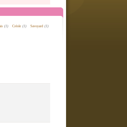
ais
(1)
Créole
(1)
Savoyard
(1)