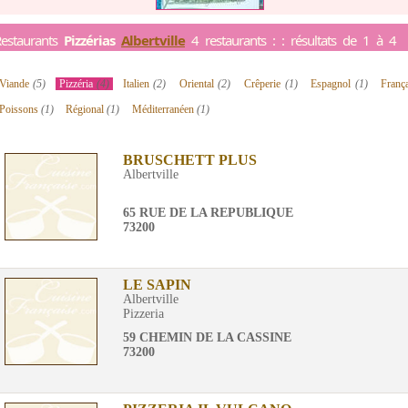
estaurants
Pizzérias
Albertville
4 restaurants : : résultats de 1 à 4
Viande
(5)
Pizzéria
(4)
Italien
(2)
Oriental
(2)
Crêperie
(1)
Espagnol
(1)
Franç
Poissons
(1)
Régional
(1)
Méditerranéen
(1)
BRUSCHETT PLUS
Albertville
65 RUE DE LA REPUBLIQUE
73200
LE SAPIN
Albertville
Pizzeria
59 CHEMIN DE LA CASSINE
73200