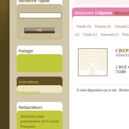
Recherche rapide
Restaurant
Crêperie
Albertvi
Viande
(5)
Pizzéria
(4)
Oriental
(
(1)
Créole
(1)
Savoyard
(1)
Poi
Partager
CREP
Albertvi
2 RUE
73200
Animations
A votre disposition sur ce site : Reche
Restaurants
Restaurateurs
Inscrivez vous
gratuitement sur Cuisine
Française,