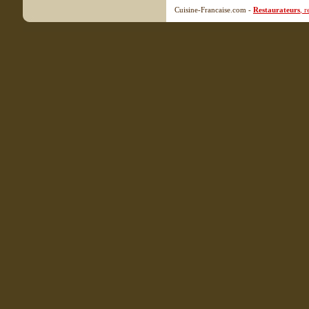
Cuisine-Francaise.com -
Restaurateurs
, 